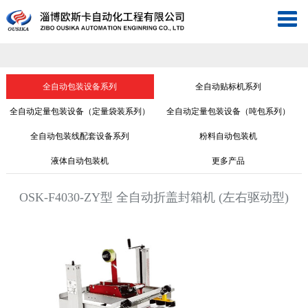
淄
博
网
欧
站
工
全自动包装设备系列
全自动贴标机系列
斯
首
业
现
全自动定量包装设备（定量袋装系列）
全自动定量包装设备（吨包系列）
全自动包装线配套设备系列
粉料自动包装机
卡
页
自
场
关
液体自动包装机
更多产品
自
动
仪
于
新
OSK-F4030-ZY型 全自动折盖封箱机 (左右驱动型)
动
化
表
欧
闻
工
化
斯
中
程
联
工
卡
心
案
系
视
程
例
我
频