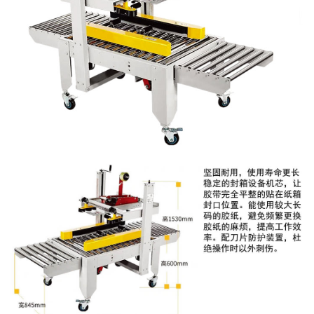
有
们
中
限
心
公
司