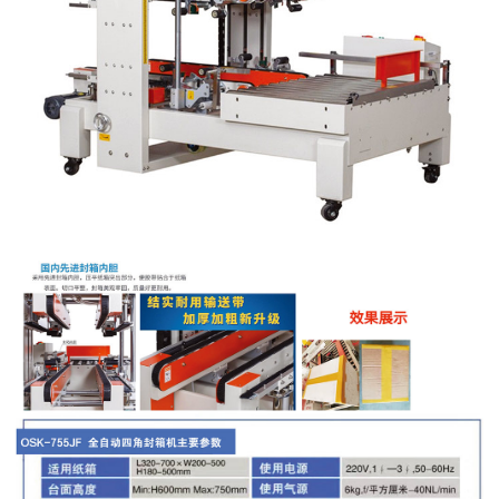
有
们
中
限
心
公
司