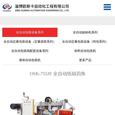
淄
博
网
欧
站
工
全自动包装设备系列
全自动贴标机系列
斯
首
业
现
全自动定量包装设备（定量袋装系列）
全自动定量包装设备（吨包系列）
全自动包装线配套设备系列
粉料自动包装机
卡
页
自
场
关
液体自动包装机
更多产品
自
动
仪
于
新
OSK-755JF 全自动纸箱四角
动
化
表
欧
闻
工
化
斯
中
程
联
工
卡
心
案
系
视
程
例
我
频